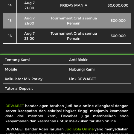
Aug 7
14
FRIDAY MANIA
30,000,000
21:00
Aug 7
Tournament Gratis semua
15
500,000
21:00
Pemain
Aug 7
Tournament Gratis semua
16
500,000
23:00
Pemain
Tentang Kami
Anti Blokir
Mobile
Hubungi Kami
Kalkulator Mix Parlay
Link DEWABET
Tutorial Deposit
DEWABET
bandar agen taruhan judi bola online dilengkapi dengan
server kecepatan dan enkripsi tingkat tinggi menjamin keamanan
data dari member kami, Dewabet juga memberikan anda
kenyamanan dan keamanan untuk melakukan taruhan online.
DEWABET Bandar Agen Taruhan
Judi Bola Online
yang menyediakan