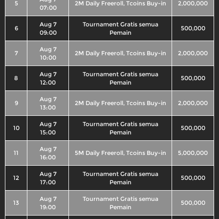
5
2M Daily Freeroll, Tcoins Buy-in
2,000,000
07:00
Aug 7
Tournament Gratis semua
6
500,000
09:00
Pemain
Aug 7
7
2M Daily Freeroll, Tcoins Buy-in
2,000,000
10:00
Aug 7
Tournament Gratis semua
8
500,000
12:00
Pemain
Aug 7
9
2M Daily Freeroll, Tcoins Buy-in
2,000,000
13:00
Aug 7
Tournament Gratis semua
10
500,000
15:00
Pemain
Aug 7
11
5M Daily Freeroll, Tcoins Buy-in
5,000,000
16:00
Aug 7
Tournament Gratis semua
12
500,000
17:00
Pemain
Aug 7
Tournament Gratis semua
13
500,000
19:00
Pemain