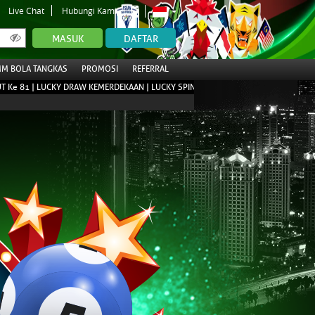
Live Chat
Hubungi Kami
DAFTAR
M BOLA TANGKAS
PROMOSI
REFERRAL
| LUCKY DRAW KEMERDEKAAN | LUCKY SPIN KEMERDEKAAN | PROMO GOAL 15% MENIT 88+ 