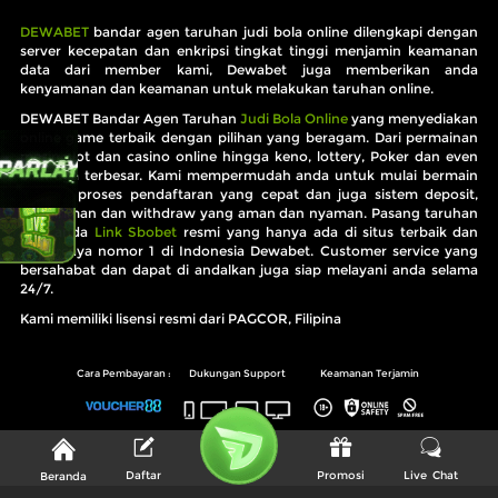
DEWABET
bandar agen taruhan judi bola online dilengkapi dengan
server kecepatan dan enkripsi tingkat tinggi menjamin keamanan
data dari member kami, Dewabet juga memberikan anda
kenyamanan dan keamanan untuk melakukan taruhan online.
DEWABET Bandar Agen Taruhan
Judi Bola Online
yang menyediakan
online game terbaik dengan pilihan yang beragam. Dari permainan
mesin slot dan casino online hingga keno, lottery, Poker dan even
olahraga terbesar. Kami mempermudah anda untuk mulai bermain
dengan proses pendaftaran yang cepat dan juga sistem deposit,
pengiriman dan withdraw yang aman dan nyaman. Pasang taruhan
bola anda
Link Sbobet
resmi yang hanya ada di situs terbaik dan
terpercaya nomor 1 di Indonesia Dewabet. Customer service yang
bersahabat dan dapat di andalkan juga siap melayani anda selama
24/7.
Kami memiliki lisensi resmi dari PAGCOR, Filipina
Cara Pembayaran :
Dukungan Support
Keamanan Terjamin
Daftar
Promosi
Live Chat
Beranda