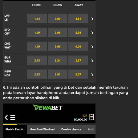
6. Ini adalah contoh pilihan yang di bet dan setelah memilih taruhan
pada bawah layar handphone anda terdapat jumlah bettingan yang
anda pertaruhan silakan di klik