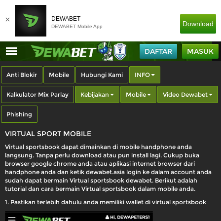
×
DEWABET
Download
DEWABET Mobile App
DAFTAR
MASUK
Anti Blokir
Mobile
Hubungi Kami
INFO
Kalkulator Mix Parlay
Kebijakan
Mobile
Video Dewabet
Phishing
VIRTUAL SPORT MOBILE
Virtual sportsbook dapat dimainkan di mobile handphone anda
langsung. Tanpa perlu download atau pun install lagi. Cukup buka
browser google chrome anda atau aplikasi internet browser dari
handphone anda dan ketik dewabet.asia login ke dalam account anda
sudah dapat bermain Virtual sportsbook dewabet. Berikut adalah
tutorial dan cara bermain Virtual sportsbook dalam mobile anda.
1. Pastikan terlebih dahulu anda memiliki wallet di virtual sportsbook