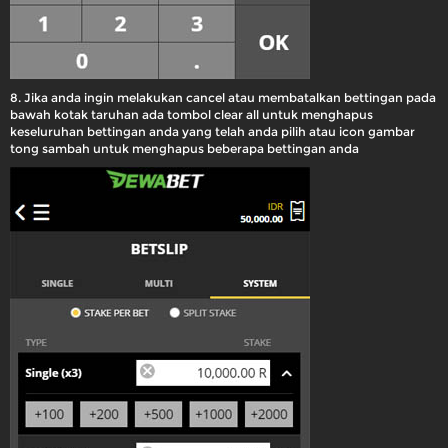
8. Jika anda ingin melakukan cancel atau membatalkan bettingan pada
bawah kotak taruhan ada tombol clear all untuk menghapus
keseluruhan bettingan anda yang telah anda pilih atau icon gambar
tong sambah untuk menghapus beberapa bettingan anda