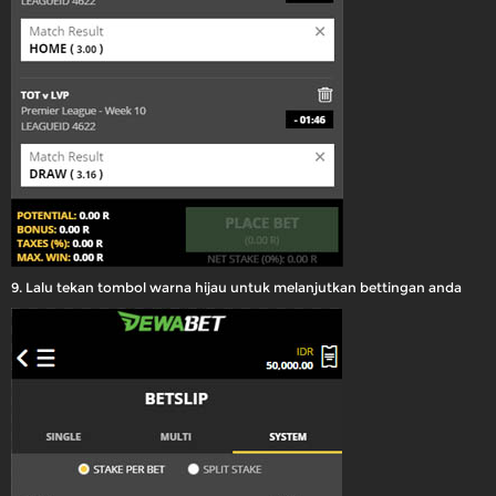
9. Lalu tekan tombol warna hijau untuk melanjutkan bettingan anda