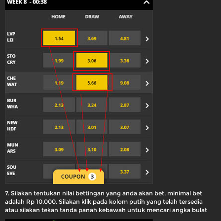
7. Silakan tentukan nilai bettingan yang anda akan bet, minimal bet
adalah Rp 10.000. Silakan klik pada kolom putih yang telah tersedia
atau silakan tekan tanda panah kebawah untuk mencari angka bulat