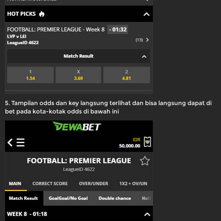
5. Tampilan odds dan key langsung terlihat dan bisa langsung dapat di
bet pada kota-kotak odds di bawah ini