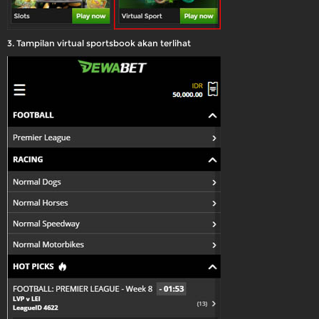
3. Tampilan virtual sportsbook akan terlihat