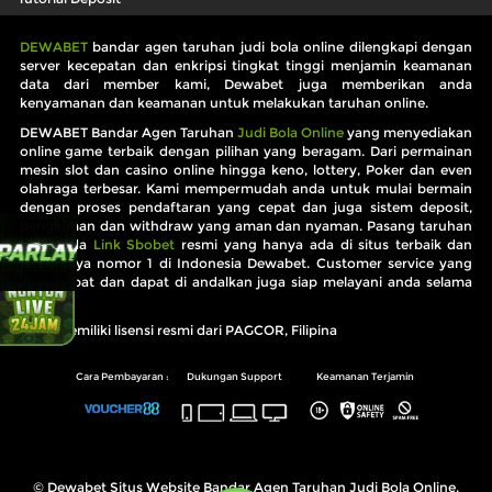
DEWABET
bandar agen taruhan judi bola online dilengkapi dengan
server kecepatan dan enkripsi tingkat tinggi menjamin keamanan
data dari member kami, Dewabet juga memberikan anda
kenyamanan dan keamanan untuk melakukan taruhan online.
DEWABET Bandar Agen Taruhan
Judi Bola Online
yang menyediakan
online game terbaik dengan pilihan yang beragam. Dari permainan
mesin slot dan casino online hingga keno, lottery, Poker dan even
olahraga terbesar. Kami mempermudah anda untuk mulai bermain
dengan proses pendaftaran yang cepat dan juga sistem deposit,
pengiriman dan withdraw yang aman dan nyaman. Pasang taruhan
bola anda
Link Sbobet
resmi yang hanya ada di situs terbaik dan
terpercaya nomor 1 di Indonesia Dewabet. Customer service yang
bersahabat dan dapat di andalkan juga siap melayani anda selama
24/7.
Kami memiliki lisensi resmi dari PAGCOR, Filipina
Cara Pembayaran :
Dukungan Support
Keamanan Terjamin
© Dewabet Situs Website Bandar Agen Taruhan Judi Bola Online.